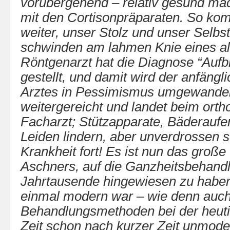
vorübergehend – relativ gesund mach
mit den Cortisonpräparaten. So kom
weiter, unser Stolz und unser Selb
schwinden am lahmen Knie eines a
Röntgenarzt hat die Diagnose “Aufb
gestellt, und damit wird der anfäng
Arztes in Pessimismus umgewandelt
weitergereicht und landet beim ort
Facharzt; Stützapparate, Bäderaufen
Leiden lindern, aber unverdrossen sc
Krankheit fort! Es ist nun das große
Aschners, auf die Ganzheitsbehand
Jahrtausende hingewiesen zu haben,
einmal modern war – wie denn auc
Behandlungsmethoden bei der heuti
Zeit schon nach kurzer Zeit unmode