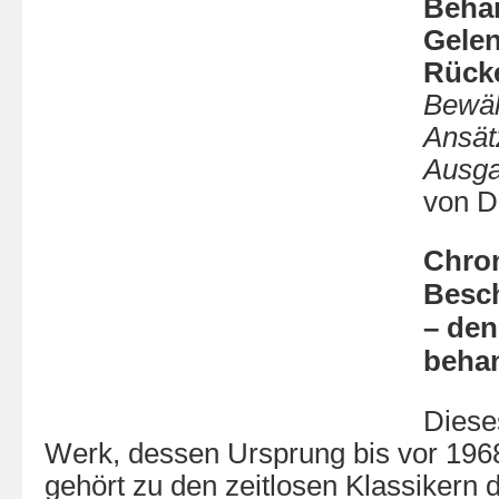
Beha
Gelen
Rück
Bewäh
Ansätz
Ausg
von D
Chro
Besc
– de
beha
Diese
Werk, dessen Ursprung bis vor 1968
gehört zu den zeitlosen Klassikern 