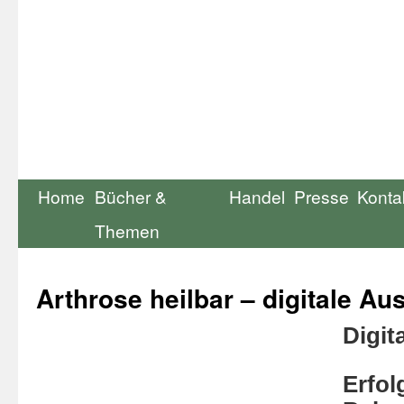
Home
Bücher &
Handel
Presse
Konta
Themen
Arthrose heilbar – digitale A
Digit
Erfol